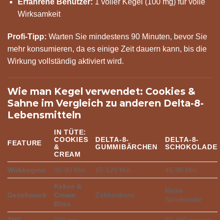
Erfahrene Benutzer:
1 voller Kegel (100 mg) für volle
Wirksamkeit
Profi-Tipp:
Warten Sie mindestens 90 Minuten, bevor Sie
mehr konsumieren, da es einige Zeit dauern kann, bis die
Wirkung vollständig aktiviert wird.
Wie man Kegel verwendet: Cookies &
Sahne im Vergleich zu anderen Delta-8-
Lebensmitteln
IN TÜTE:
COOKIES
DELTA-8-
DELTA-8-
FEATURE
&
GUMMIBÄRCHEN
SCHOKOLADE
CREAM
Wirkbeginn
30-90 Min.
45-120 Min.
45-90 Min.
Kekse &
Reine
Geschmack
Cream
Zähbonbons
Schokolade
Bliss