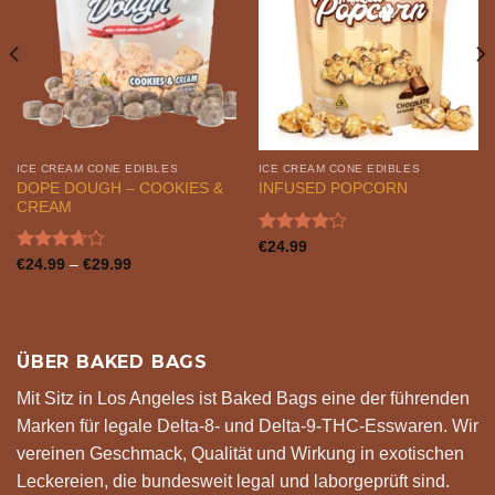
ICE CREAM CONE EDIBLES
ICE CREAM CONE EDIBLES
DOPE DOUGH – COOKIES &
INFUSED POPCORN
CREAM
Bewertet
€
24.99
mit
4.17
Bewertet
Preisspanne:
€
24.99
–
€
29.99
€24.99
von 5
mit
3.68
bis
von 5
€29.99
ÜBER BAKED BAGS
Mit Sitz in Los Angeles ist Baked Bags eine der führenden
Marken für legale Delta-8- und Delta-9-THC-Esswaren. Wir
vereinen Geschmack, Qualität und Wirkung in exotischen
Leckereien, die bundesweit legal und laborgeprüft sind.