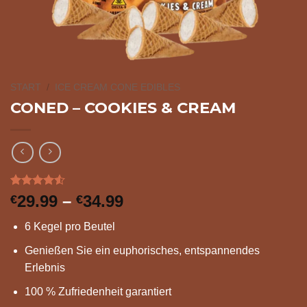
START
/
ICE CREAM CONE EDIBLES
CONED – COOKIES & CREAM
Bewertet
22
Preisspanne:
29.99
–
34.99
€
€
mit
4.50
€29.99
von 5,
6 Kegel pro Beutel
basierend
bis
auf
€34.99
Genießen Sie ein euphorisches, entspannendes
Kundenbewertungen
Erlebnis
100 % Zufriedenheit garantiert