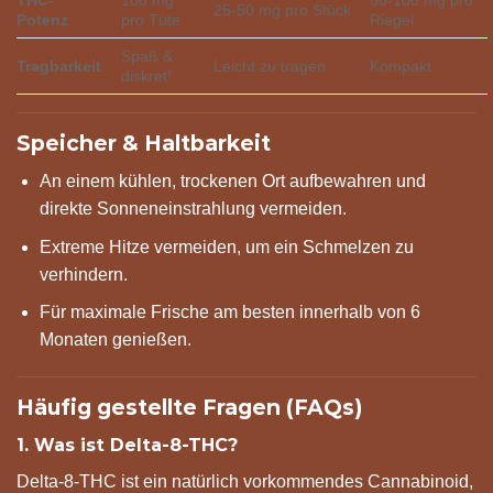
THC-
100 mg
50-100 mg pro
25-50 mg pro Stück
Potenz
pro Tüte
Riegel
Spaß &
Tragbarkeit
Leicht zu tragen
Kompakt
diskret!
Speicher & Haltbarkeit
An einem kühlen, trockenen Ort aufbewahren und
direkte Sonneneinstrahlung vermeiden.
Extreme Hitze vermeiden, um ein Schmelzen zu
verhindern.
Für maximale Frische am besten innerhalb von 6
Monaten genießen.
Häufig gestellte Fragen (FAQs)
1. Was ist Delta-8-THC?
Delta-8-THC ist ein natürlich vorkommendes Cannabinoid,