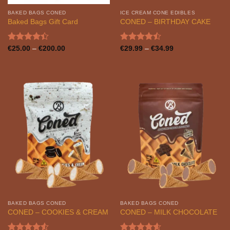
BAKED BAGS CONED
ICE CREAM CONE EDIBLES
Baked Bags Gift Card
CONED – BIRTHDAY CAKE
Bewertet
Preisspanne:
Bewertet
Preisspanne:
€
25.00
–
€
200.00
€
29.99
–
€
34.99
€25.00
€29.99
mit
4.41
mit
4.45
bis
bis
von 5
von 5
€200.00
€34.99
BAKED BAGS CONED
BAKED BAGS CONED
CONED – COOKIES & CREAM
CONED – MILK CHOCOLATE