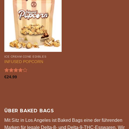
ICE CREAM CONE EDIBLES
INFUSED POPCORN
Bewertet
€
24.99
mit
4.17
von 5
ÜBER BAKED BAGS
Mit Sitz in Los Angeles ist Baked Bags eine der führenden
Marken für legale Delta-8- und Delta-9-THC-Esswaren. Wir