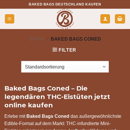
Zum
BAKED BAGS DEUTSCHLAND KAUFEN
Inhalt
springen
START
/
BAKED BAGS CONED
FILTER
Baked Bags Coned – Die
legendären THC-Eistüten jetzt
online kaufen
Erlebe mit
Baked Bags Coned
das außergewöhnlichste
Edible-Format auf dem Markt: THC-infundierte Mini-