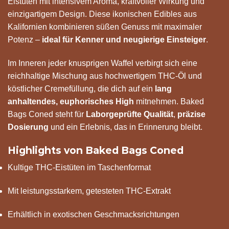
Eistüten mit intensivem Aroma, kraftvoller Wirkung und
einzigartigem Design. Diese ikonischen Edibles aus
Kalifornien kombinieren süßen Genuss mit maximaler
Potenz –
ideal für Kenner und neugierige Einsteiger
.
Im Inneren jeder knusprigen Waffel verbirgt sich eine
reichhaltige Mischung aus hochwertigem THC-Öl und
köstlicher Cremefüllung, die dich auf ein
lang
anhaltendes, euphorisches High
mitnehmen. Baked
Bags Coned steht für
Laborgeprüfte Qualität
,
präzise
Dosierung
und ein Erlebnis, das in Erinnerung bleibt.
Highlights von Baked Bags Coned
Kultige THC-Eistüten im Taschenformat
Mit leistungsstarkem, getesteten THC-Extrakt
Erhältlich in exotischen Geschmacksrichtungen