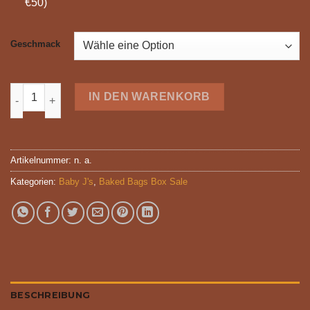
€50)
Geschmack
. Baby J’s (THCA Pre-Rolls) – Karton mit 12 Packungen Menge
IN DEN WARENKORB
Artikelnummer:
n. a.
Kategorien:
Baby J's
,
Baked Bags Box Sale
BESCHREIBUNG