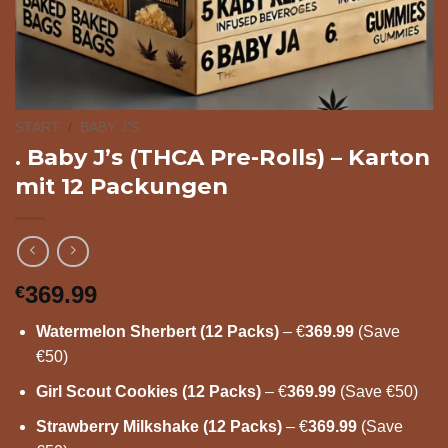
START
/
BABY J'S
. Baby J’s (THCA Pre-Rolls) – Karton
mit 12 Packungen
369.99
€
Watermelon Sherbert (12 Packs)
– €
369.99
(Save
€50)
Girl Scout Cookies (12 Packs)
– €
369.99
(Save €50)
Strawberry Milkshake (12 Packs)
– €
369.99
(Save