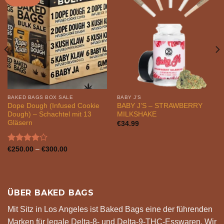
BAKED BAGS BOX SALE
BABY J'S
Dope Dough (Infused Cookie
BABY J’S – STRAWBERRY
Dough) – Schachtel mit 13
MILKSHAKE
Gläsern
€
34.99
Bewertet
Preisspanne:
€
250.00
–
€
300.00
€250.00
mit
3.95
bis
von 5
€300.00
ÜBER BAKED BAGS
Mit Sitz in Los Angeles ist Baked Bags eine der führenden
Marken für legale Delta-8- und Delta-9-THC-Esswaren. Wir